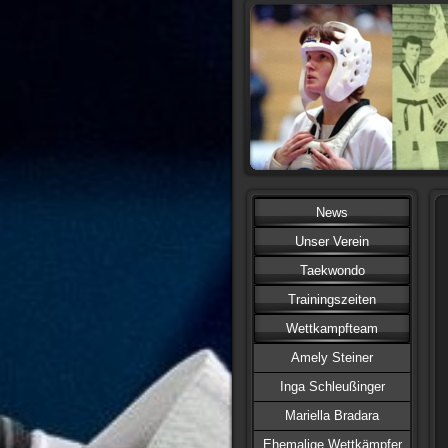
T
News
Unser Verein
Taekwondo
Trainingszeiten
Wettkampfteam
Amely Steiner
Inga Schleußinger
Mariella Bradara
Ehemalige Wettkämpfer