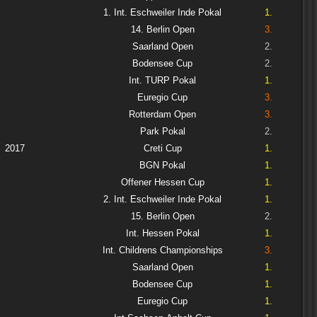
1. Int. Eschweiler Inde Pokal
1.
14. Berlin Open
3.
Saarland Open
2.
Bodensee Cup
2.
Int. TURP Pokal
1.
Euregio Cup
3.
Rotterdam Open
3.
Park Pokal
2.
2017
Creti Cup
1.
BGN Pokal
1.
Offener Hessen Cup
1.
2. Int. Eschweiler Inde Pokal
1.
15. Berlin Open
2.
Int. Hessen Pokal
1.
Int. Childrens Championships
3.
Saarland Open
1.
Bodensee Cup
1.
Euregio Cup
1.