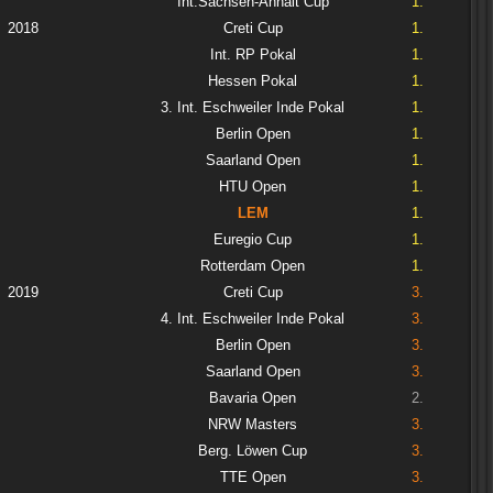
Int.Sachsen-Anhalt Cup
1.
2018
Creti Cup
1.
Int. RP Pokal
1.
Hessen Pokal
1.
3. Int. Eschweiler Inde Pokal
1.
Berlin Open
1.
Saarland Open
1.
HTU Open
1.
LEM
1.
Euregio Cup
1.
Rotterdam Open
1.
2019
Creti Cup
3.
4. Int. Eschweiler Inde Pokal
3.
Berlin Open
3.
Saarland Open
3.
Bavaria Open
2.
NRW Masters
3.
Berg. Löwen Cup
3.
TTE Open
3.