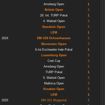
Arnsberg Open
1.
British Open
3.
29. Int. TURP Pokal
1.
4. Wattwil Open
3.
Swedish Open
3.
LEM
1.
2024
DM U18 Ochsenhausen
3.
Slovenien Open
3.
6.Int.Eschweiler Inde Pokal
1.
Luxemburg Open
3.
Creti Cup
3.
Arnsberg Open
3.
TURP Pokal
1.
5. Wattwil Open
3.
Mallorca Open
3.
Kroatien Open
3.
LEM
1.
2025
DM U21 Wuppertal
3.